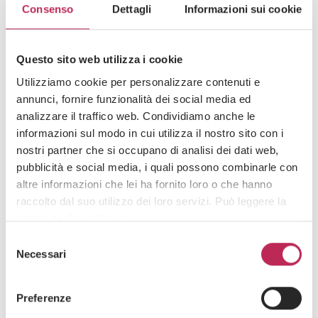
GOVERNANCE & RESPONSIBILITY
Consenso
Dettagli
Informazioni sui cookie
SERVIZI
Questo sito web utilizza i cookie
Utilizziamo cookie per personalizzare contenuti e
INNOVATION
annunci, fornire funzionalità dei social media ed
analizzare il traffico web. Condividiamo anche le
informazioni sul modo in cui utilizza il nostro sito con i
nostri partner che si occupano di analisi dei dati web,
pubblicità e social media, i quali possono combinarle con
altre informazioni che lei ha fornito loro o che hanno
raccolto dal suo utilizzo dei loro servizi. Può leggere la
nostra cookie policy
qui
.
Selezione
Su LEXIA
Attenzione: chiudendo questo banner, cliccando in
Necessari
del
un’area sottostante o accedendo ad un’altra pagina del
consenso
People
sito, acconsente all’uso dei cookie necessari.
Preferenze
LEXIA