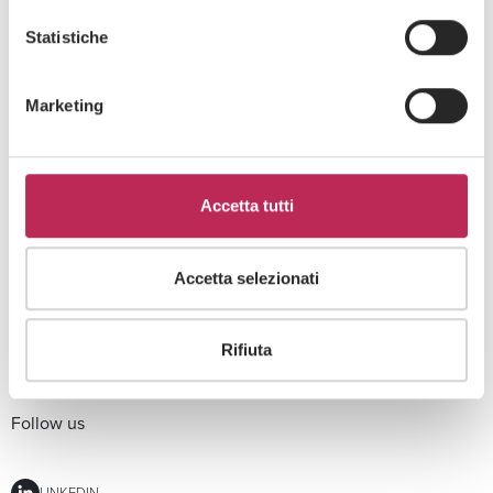
Focus
Statistiche
Modello 231
Codice etico
Marketing
Politica aziendale per la parità di genere e l’inclusione
Accetta tutti
Contatti e sedi
Vai ai contatti
Accetta selezionati
Lavorare in LEXIA
Rifiuta
Follow us
LINKEDIN