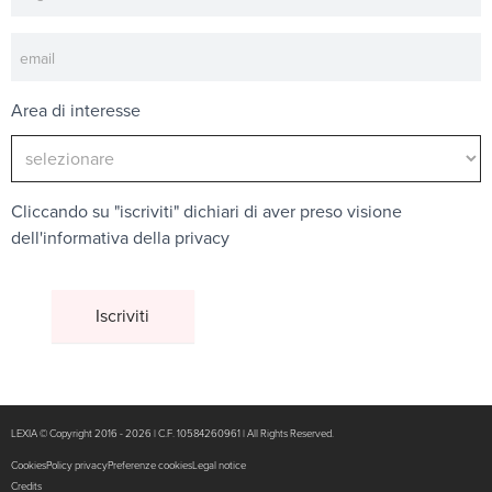
Area di interesse
Cliccando su "iscriviti" dichiari di aver preso visione
dell'
informativa della privacy
LEXIA © Copyright 2016 - 2026 | C.F. 10584260961 | All Rights Reserved.
Cookies
Policy privacy
Preferenze cookies
Legal notice
Credits