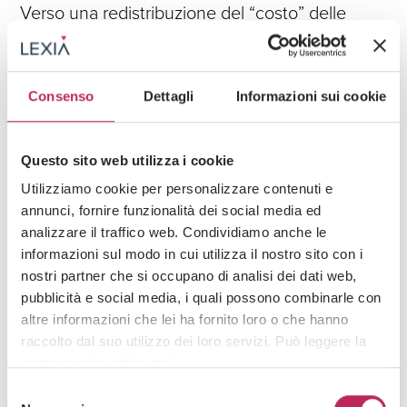
Verso una redistribuzione del “costo” delle
proroghe illegittime all’interno del mercato
Guarda tutti +
Consenso
Dettagli
Informazioni sui cookie
Iscriviti alla newsletter
Questo sito web utilizza i cookie
Utilizziamo cookie per personalizzare contenuti e
Newsletter
annunci, fornire funzionalità dei social media ed
analizzare il traffico web. Condividiamo anche le
informazioni sul modo in cui utilizza il nostro sito con i
nostri partner che si occupano di analisi dei dati web,
pubblicità e social media, i quali possono combinarle con
altre informazioni che lei ha fornito loro o che hanno
raccolto dal suo utilizzo dei loro servizi. Può leggere la
Area di interesse
nostra cookie policy
qui
.
Selezione
Attenzione: chiudendo questo banner, cliccando in