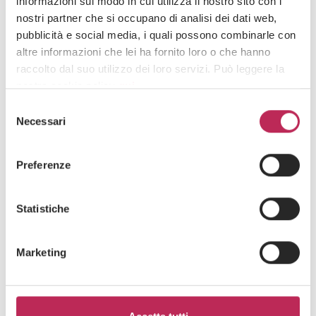
informazioni sul modo in cui utilizza il nostro sito con i
nostri partner che si occupano di analisi dei dati web,
pubblicità e social media, i quali possono combinarle con
Iscriviti alla newsletter
altre informazioni che lei ha fornito loro o che hanno
raccolto dal suo utilizzo dei loro servizi. Può leggere la
Newsletter
nostra cookie policy
qui
.
Selezione
Attenzione: chiudendo questo banner, cliccando in
Necessari
del
un’area sottostante o accedendo ad un’altra pagina del
consenso
sito, acconsente all’uso dei cookie necessari.
Preferenze
Area di interesse
Statistiche
Marketing
Cliccando su "iscriviti" dichiari di aver preso visione
dell'
informativa della privacy