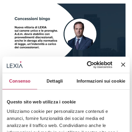
News
Consenso
Dettagli
Informazioni sui cookie
15 · 05 · 2026
Concessioni Bingo, nuova vittoria di LEXIA.
Questo sito web utilizza i cookie
Verso una redistribuzione del “costo” delle
proroghe illegittime all’interno del mercato
Utilizziamo cookie per personalizzare contenuti e
annunci, fornire funzionalità dei social media ed
Guarda tutti +
analizzare il traffico web. Condividiamo anche le