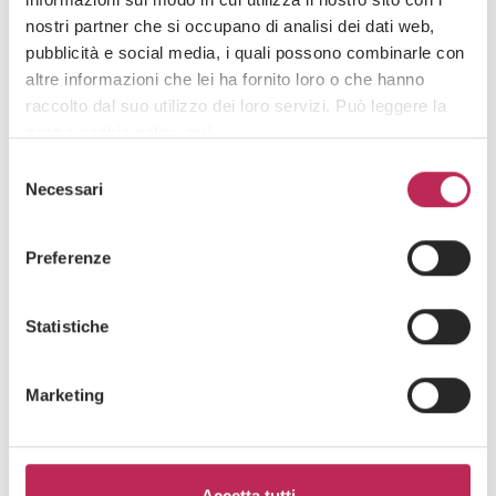
nostri partner che si occupano di analisi dei dati web,
pubblicità e social media, i quali possono combinarle con
Iscriviti alla newsletter
altre informazioni che lei ha fornito loro o che hanno
raccolto dal suo utilizzo dei loro servizi. Può leggere la
Newsletter
nostra cookie policy
qui
.
Selezione
Attenzione: chiudendo questo banner, cliccando in
Necessari
del
un’area sottostante o accedendo ad un’altra pagina del
consenso
sito, acconsente all’uso dei cookie necessari.
Preferenze
Area di interesse
Statistiche
Marketing
Cliccando su "iscriviti" dichiari di aver preso visione
dell'
informativa della privacy
Accetta tutti