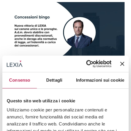
News
Consenso
Dettagli
Informazioni sui cookie
15 · 05 · 2026
Concessioni Bingo, nuova vittoria di LEXIA.
Verso una redistribuzione del “costo” delle
Questo sito web utilizza i cookie
proroghe illegittime all’interno del mercato
Utilizziamo cookie per personalizzare contenuti e
annunci, fornire funzionalità dei social media ed
Guarda tutti +
analizzare il traffico web. Condividiamo anche le
informazioni sul modo in cui utilizza il nostro sito con i