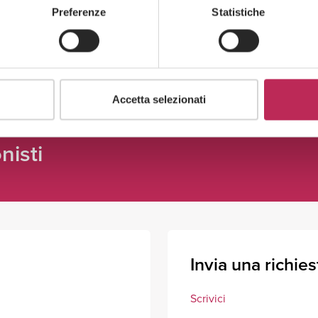
Guarda tutti +
Preferenze
Statistiche
Accetta selezionati
nisti
Invia una richies
Scrivici