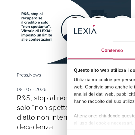
Consenso
Questo sito web utilizza i c
Press,
News
Utilizziamo cookie per persona
web. Condividiamo anche le in
08 · 07 · 2026
analisi dei dati web, pubblici
R&S, stop al recupero se il credito è
hanno raccolto dal suo utilizz
solo “non spettante”: lo schema
d’atto non interrompe la
Attenzione: chiudendo questo
all’uso dei cookie necessari.
decadenza
Selezione