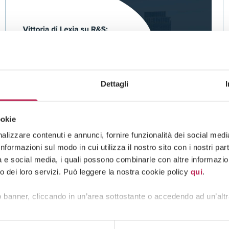
Dettagli
ookie
News
lizzare contenuti e annunci, fornire funzionalità dei social media 
formazioni sul modo in cui utilizza il nostro sito con i nostri pa
07 · 07 · 2026
tà e social media, i quali possono combinarle con altre informazion
Sviluppare un software è un
o dei loro servizi. Può leggere la nostra cookie policy
qui
.
investimento, concesso il credito di
imposta ad una azienda difesa da
 banner, cliccando in un’area sottostante o accedendo ad un’altr
Lexia