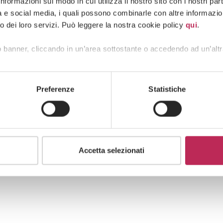
formazioni sul modo in cui utilizza il nostro sito con i nostri pa
tà e social media, i quali possono combinarle con altre informazion
o dei loro servizi. Può leggere la nostra cookie policy
qui
.
 banner, cliccando in un’area sottostante o accedendo ad un’altr
Preferenze
Statistiche
Accetta selezionati