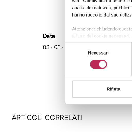
web. Condividiamo anche le in
analisi dei dati web, pubblici
hanno raccolto dal suo utilizz
Attenzione: chiudendo questo
Data
all’uso dei cookie necessari.
03 · 03 · 2020
Selezione
Necessari
del
consenso
Rifiuta
ARTICOLI CORRELATI