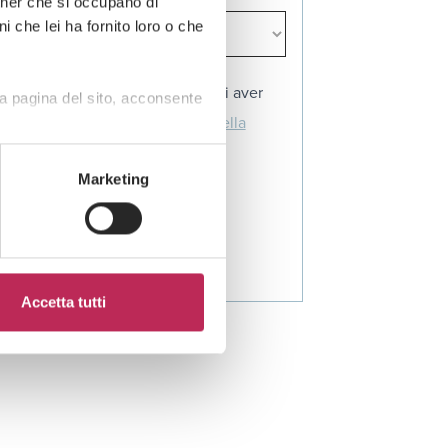
rtner che si occupano di
i che lei ha fornito loro o che
Cliccando su "iscriviti" dichiari di aver
a pagina del sito, acconsente
preso visione dell'
informativa della
privacy
Marketing
Accetta tutti