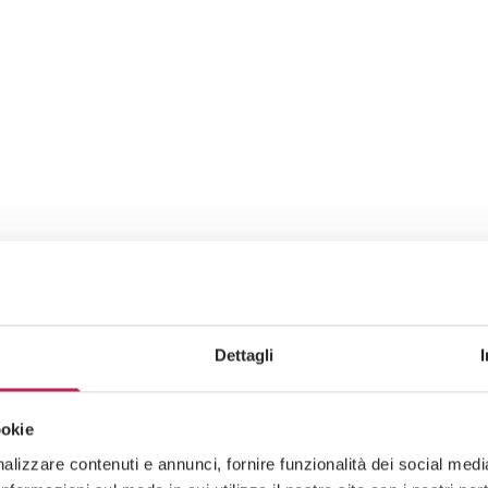
 per la Joint
Dettagli
IC
ookie
lizzare contenuti e annunci, fornire funzionalità dei social media 