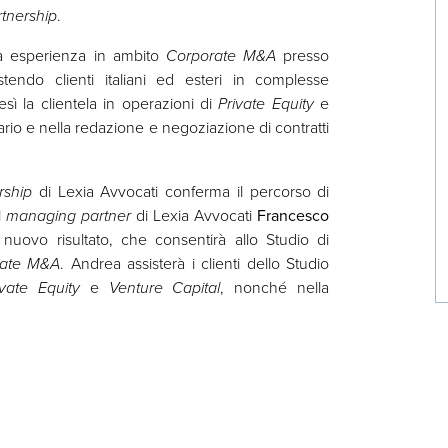
rtnership
.
a esperienza in ambito
Corporate M&A
presso
sistendo clienti italiani ed esteri in complesse
esì la clientela in operazioni di
Private Equity
e
etario e nella redazione e negoziazione di contratti
rship
di Lexia Avvocati conferma il percorso di
l
managing partner
di Lexia Avvocati
Francesco
nuovo risultato, che consentirà allo Studio di
rate M&A
. Andrea assisterà i clienti dello Studio
ivate Equity
e
Venture Capital
, nonché nella