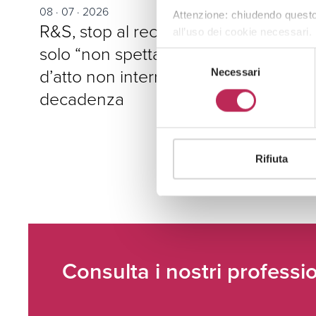
08 · 07 · 2026
Attenzione: chiudendo questo
R&S, stop al recupero se il credito è
all’uso dei cookie necessari.
solo “non spettante”: lo schema
Selezione
d’atto non interrompe la
Necessari
del
consenso
decadenza
Rifiuta
Consulta i nostri professio