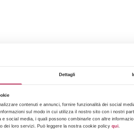
Dettagli
ookie
lizzare contenuti e annunci, fornire funzionalità dei social media 
formazioni sul modo in cui utilizza il nostro sito con i nostri pa
tà e social media, i quali possono combinarle con altre informazion
News
o dei loro servizi. Può leggere la nostra cookie policy
qui
.