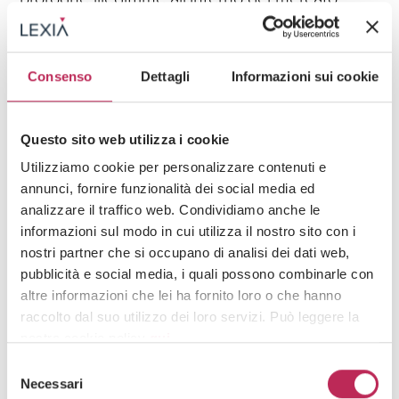
Guarda tutti +
Consenso
Dettagli
Informazioni sui cookie
Iscriviti alla newsletter
Questo sito web utilizza i cookie
Newsletter
Utilizziamo cookie per personalizzare contenuti e
annunci, fornire funzionalità dei social media ed
analizzare il traffico web. Condividiamo anche le
informazioni sul modo in cui utilizza il nostro sito con i
nostri partner che si occupano di analisi dei dati web,
pubblicità e social media, i quali possono combinarle con
altre informazioni che lei ha fornito loro o che hanno
Area di interesse
raccolto dal suo utilizzo dei loro servizi. Può leggere la
nostra cookie policy
qui
.
Selezione
Attenzione: chiudendo questo banner, cliccando in
Necessari
del
Cliccando su "iscriviti" dichiari di aver preso visione