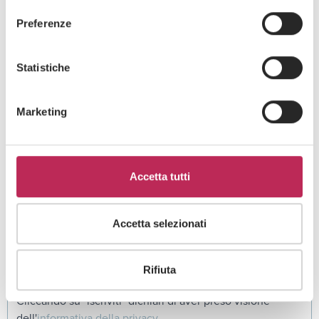
Guarda tutti +
sito, acconsente all’uso dei cookie necessari.
Preferenze
Statistiche
Iscriviti alla newsletter
Newsletter
Marketing
Accetta tutti
Accetta selezionati
Area di interesse
Rifiuta
Cliccando su "iscriviti" dichiari di aver preso visione
dell'
informativa della privacy