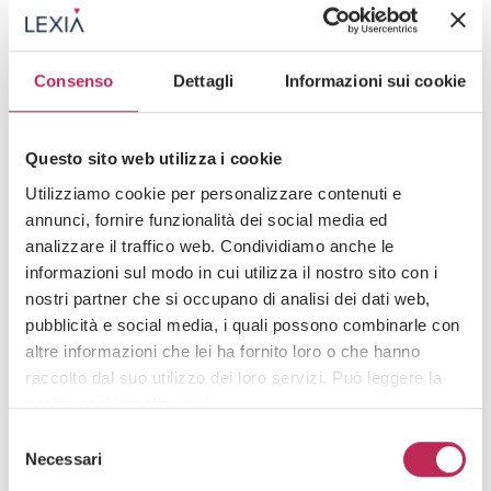
difesa da Lexia
Consenso
Dettagli
Informazioni sui cookie
Questo sito web utilizza i cookie
Utilizziamo cookie per personalizzare contenuti e
annunci, fornire funzionalità dei social media ed
analizzare il traffico web. Condividiamo anche le
informazioni sul modo in cui utilizza il nostro sito con i
nostri partner che si occupano di analisi dei dati web,
pubblicità e social media, i quali possono combinarle con
News
altre informazioni che lei ha fornito loro o che hanno
raccolto dal suo utilizzo dei loro servizi. Può leggere la
15 · 05 · 2026
nostra cookie policy
qui
.
Concessioni Bingo, nuova vittoria di LEXIA.
Verso una redistribuzione del “costo” delle
Selezione
Attenzione: chiudendo questo banner, cliccando in
Necessari
proroghe illegittime all’interno del mercato
del
un’area sottostante o accedendo ad un’altra pagina del
consenso