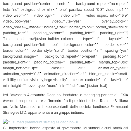
background_position=”center center” background_repeat=”no-repeat”
fade=”no” background_parallax=”none” parallax_speed=”0.3″ video_mp4=””
video_webm=”” video_ogv=”” video_url=”” video_aspect_ratio=”16:9″
video_loop=”yes” video_mute=”yes” overlay_color=””
video_preview_image=”” border_size=”” border_color=”” border_style=”solid”
padding_top=”” padding_bottom=”” padding_left=”” padding_right=””]
[fusion_builder_row][fusion_builder_column type=”1_1″ layout=”1_1″
background_position=”left top” background_color=”” border_size=””
border_color=”” border_style=”solid” border_position=”all” spacing=”yes”
background_image=”” background_repeat=”no-repeat” padding_top=””
padding_right=”” padding_bottom=”” padding_left=”” margin_top=”0px”
margin_bottom=”0px” class=”” id=”” animation_type=””
animation_speed=”0.3″ animation_direction=”left” hide_on_mobile=”small-
visibility,medium-visibility,large-visibility” center_content=”no” last=”true”
min_height=”” hover_type=”none” link=”” first=”true”][fusion_text]
Ieri l’avvocato Alessandro Dagnino, fondatore e managing partner di LEXIA
Avvocati, ha preso parte all’incontro fra il presidente della Regione Siciliana
on. Nello Musumeci e i rappresentanti della società londinese Paramount
Strategies LTD, appartenente a un gruppo indiano.
Gli imprenditori hanno esposto al governatore Musumeci alcuni ambiziosi