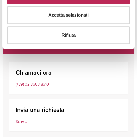
Accetta selezionati
Rifiuta
Consulta i nostri professionisti
Chiamaci ora
(+39) 02 3663 8610
Invia una richiesta
Scrivici