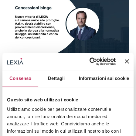
News
Consenso
Dettagli
Informazioni sui cookie
15 · 05 · 2026
Concessioni Bingo, nuova vittoria di LEXIA.
Verso una redistribuzione del “costo” delle
Questo sito web utilizza i cookie
proroghe illegittime all’interno del mercato
Utilizziamo cookie per personalizzare contenuti e
Guarda tutti +
annunci, fornire funzionalità dei social media ed
analizzare il traffico web. Condividiamo anche le
informazioni sul modo in cui utilizza il nostro sito con i