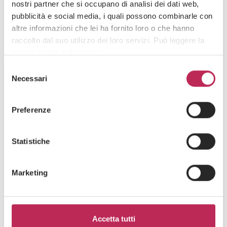
nostri partner che si occupano di analisi dei dati web,
Iscriviti alla newsletter
pubblicità e social media, i quali possono combinarle con
altre informazioni che lei ha fornito loro o che hanno
Newsletter
raccolto dal suo utilizzo dei loro servizi. Può leggere la
nostra cookie policy
qui
.
Selezione
Attenzione: chiudendo questo banner, cliccando in
Necessari
del
un’area sottostante o accedendo ad un’altra pagina del
consenso
sito, acconsente all’uso dei cookie necessari.
Preferenze
Area di interesse
Statistiche
Cliccando su "iscriviti" dichiari di aver preso visione
Marketing
dell'
informativa della privacy
Accetta tutti