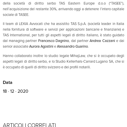
della società di diritto serbo TAS Eastern Europe d.o.o (“TASEE”),
nell’acquisizione del restante 30%, arrivando oggi a detenere l’intero capitale
sociale di TASEE.
Il team di LEXIA Avvocati che ha assistito TAS S.p.A. (società leader in Italia
nella fornitura di software e servizi per applicazioni bancarie e finanziarie) e
TAS International, per tutti gli aspetti legali di diritto italiano, è stato guidato
dal managing partner
Francesco Dagnino
, dal partner
Andrea Cazzani
e dai
senior associate
Aurora Agostini
e
Alessandro Guarino
.
Hanno collaborato inoltre lo studio legale MihajLaw, che si è occupato degli
aspetti legali di diritto serbo, e lo Studio Kellerhals-Carrard Lugano SA, che si
è occupato di quelli di diritto svizzero e dei profili notarili.
Data
18 · 12 · 2020
ARTICOLI CORRELATI