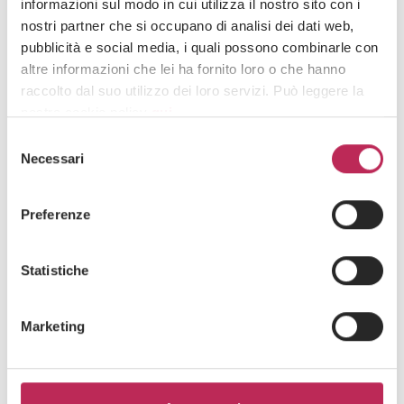
informazioni sul modo in cui utilizza il nostro sito con i
nostri partner che si occupano di analisi dei dati web,
pubblicità e social media, i quali possono combinarle con
Iscriviti alla newsletter
altre informazioni che lei ha fornito loro o che hanno
raccolto dal suo utilizzo dei loro servizi. Può leggere la
Newsletter
nostra cookie policy
qui
.
Selezione
Attenzione: chiudendo questo banner, cliccando in
Necessari
del
un’area sottostante o accedendo ad un’altra pagina del
consenso
sito, acconsente all’uso dei cookie necessari.
Preferenze
Area di interesse
Statistiche
Marketing
Cliccando su "iscriviti" dichiari di aver preso visione
dell'
informativa della privacy