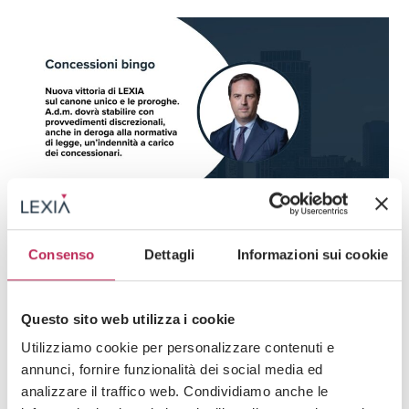
News
Consenso
Dettagli
Informazioni sui cookie
15 · 05 · 2026
Concessioni Bingo, nuova vittoria di LEXIA.
Questo sito web utilizza i cookie
Verso una redistribuzione del “costo” delle
Utilizziamo cookie per personalizzare contenuti e
proroghe illegittime all’interno del mercato
annunci, fornire funzionalità dei social media ed
Guarda tutti +
analizzare il traffico web. Condividiamo anche le