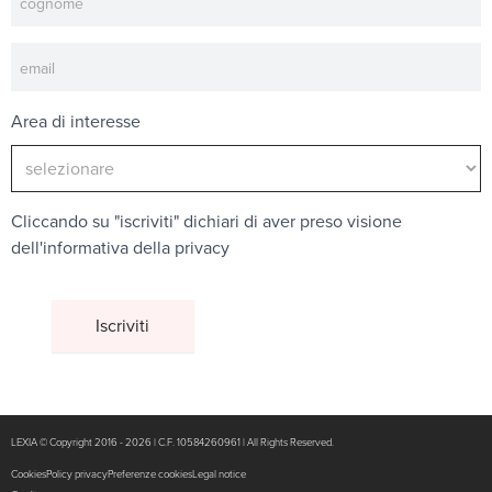
Area di interesse
Cliccando su "iscriviti" dichiari di aver preso visione
dell'
informativa della privacy
LEXIA © Copyright 2016 - 2026 | C.F. 10584260961 | All Rights Reserved.
Cookies
Policy privacy
Preferenze cookies
Legal notice