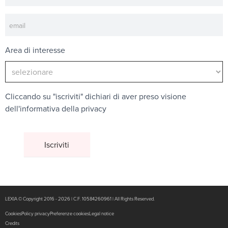
Area di interesse
Cliccando su "iscriviti" dichiari di aver preso visione
dell'
informativa della privacy
LEXIA © Copyright 2016 - 2026 | C.F. 10584260961 | All Rights Reserved.
Cookies
Policy privacy
Preferenze cookies
Legal notice
Credits