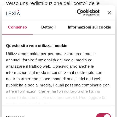
Verso una redistribuzione del “costo” delle
proroghe illegittime all’interno del mercato
Guarda tutti +
Consenso
Dettagli
Informazioni sui cookie
Iscriviti alla newsletter
Questo sito web utilizza i cookie
Utilizziamo cookie per personalizzare contenuti e
Newsletter
annunci, fornire funzionalità dei social media ed
analizzare il traffico web. Condividiamo anche le
informazioni sul modo in cui utilizza il nostro sito con i
nostri partner che si occupano di analisi dei dati web,
pubblicità e social media, i quali possono combinarle con
altre informazioni che lei ha fornito loro o che hanno
raccolto dal suo utilizzo dei loro servizi. Può leggere la
Area di interesse
nostra cookie policy
qui
.
Selezione
Attenzione: chiudendo questo banner, cliccando in