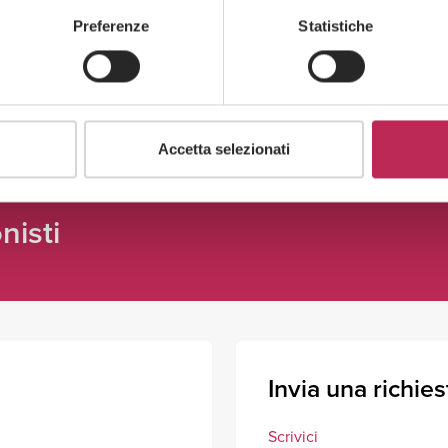
Preferenze
Statistiche
Guarda tutti +
Accetta selezionati
nisti
Invia una richies
Scrivici