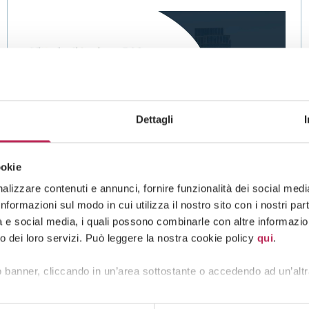
Dettagli
ookie
News
lizzare contenuti e annunci, fornire funzionalità dei social media 
formazioni sul modo in cui utilizza il nostro sito con i nostri pa
07 · 07 · 2026
tà e social media, i quali possono combinarle con altre informazion
Sviluppare un software è un
o dei loro servizi. Può leggere la nostra cookie policy
qui
.
investimento, concesso il credito di
 banner, cliccando in un’area sottostante o accedendo ad un’altr
imposta ad una azienda difesa da
Lexia