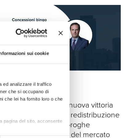
Informazioni sui cookie
News
ed analizzare il traffico
rtner che si occupano di
15 · 05 · 2026
i che lei ha fornito loro o che
Concessioni Bingo, nuova vittoria
di LEXIA. Verso una redistribuzione
a pagina del sito, acconsente
del “costo” delle proroghe
illegittime all’interno del mercato