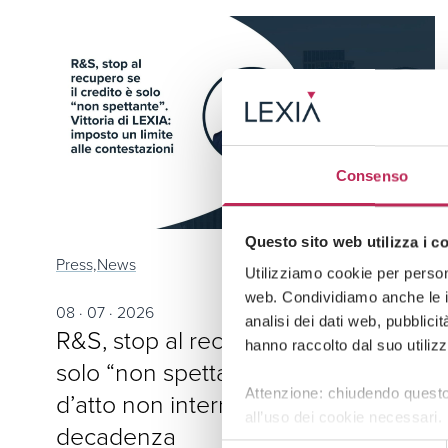
Consenso
Questo sito web utilizza i c
Press,
News
Utilizziamo cookie per persona
web. Condividiamo anche le in
08 · 07 · 2026
analisi dei dati web, pubblici
R&S, stop al recupero se il credito è
hanno raccolto dal suo utilizz
solo “non spettante”: lo schema
Attenzione: chiudendo questo
d’atto non interrompe la
all’uso dei cookie necessari.
decadenza