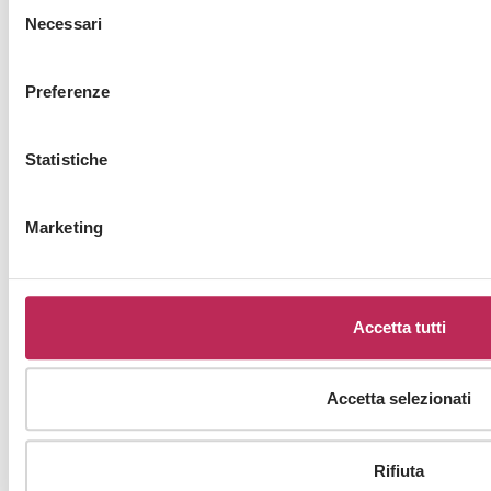
Selezione
Necessari
del
consenso
Contatti e sedi
Preferenze
Vai ai contatti
Lavorare in LEXIA
Statistiche
Marketing
Follow us
LINKEDIN
Accetta tutti
Accetta selezionati
Iscriviti alla newsletter
Newsletter
Rifiuta