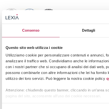
Consenso
Dettagli
Questo sito web utilizza i cookie
Su LEXIA
Utilizziamo cookie per personalizzare contenuti e annunci, for
People
analizzare il traffico web. Condividiamo anche le informazioni 
con i nostri partner che si occupano di analisi dei dati web, pu
LEXIA
possono combinarle con altre informazioni che lei ha fornito 
Focus
utilizzo dei loro servizi. Può leggere la nostra cookie policy
q
Modello 231
Attenzione: chiudendo questo banner, cliccando in un’area so
Codice etico
pagina del sito, acconsente all’uso dei cookie necessari.
Politica aziendale per la parità di genere e l’inclusione