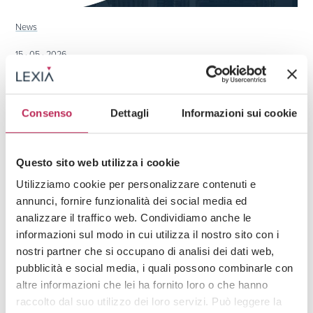
News
15 · 05 · 2026
Concessioni Bingo, nuova vittoria di LEXIA.
Verso una redistribuzione del “costo” delle
proroghe illegittime all’interno del mercato
Consenso
Dettagli
Informazioni sui cookie
Guarda tutti +
Questo sito web utilizza i cookie
Utilizziamo cookie per personalizzare contenuti e
Iscriviti alla newsletter
annunci, fornire funzionalità dei social media ed
analizzare il traffico web. Condividiamo anche le
Newsletter
informazioni sul modo in cui utilizza il nostro sito con i
nostri partner che si occupano di analisi dei dati web,
pubblicità e social media, i quali possono combinarle con
altre informazioni che lei ha fornito loro o che hanno
raccolto dal suo utilizzo dei loro servizi. Può leggere la