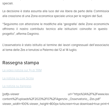
speciali.
La decisione è stata assunta alla luce del via libera da parte della Commissi
alla creazione di una Zona economica speciale unica per le regioni del Sud.
“Seguiremo con attenzione le modifiche alla ‘geografia’ delle Zone economiche
offriremo il nostro contributo tecnico alle istituzioni coinvolte in questo
progetto”, afferma Dagnino.
L’osservatorio è stato istituito al termine dei lavori congressuali dell’associazi
al tema delle Zes e tenutosi a Palermo dal 12 al 14 luglio.
Rassegna stampa
La video notizia sul Tg di TRM
La notizia su Live Sicilia
La notizia su Italpress
[pdfjs-viewer url=”https%3A%2F%2Fwww.lexia.i
content%2Fuploads%2F2023%2F07%2FAgenzie-_Osservatorio_-Zes.pdf”
viewer_width=100% viewer_height=800px fullscreen=true download=true print=t