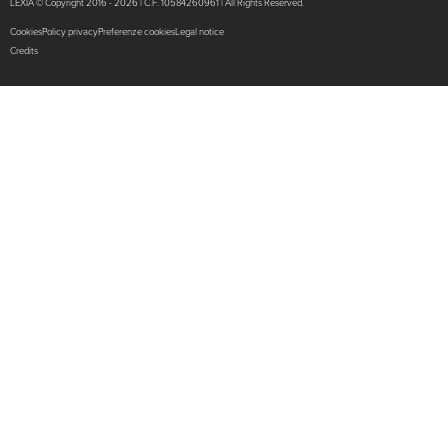
LEXIA © Copyright 2016 - 2026 | C.F. 10584260961 | All Rights Reserved.
Cookies
Policy privacy
Preferenze cookies
Legal notice
Credits