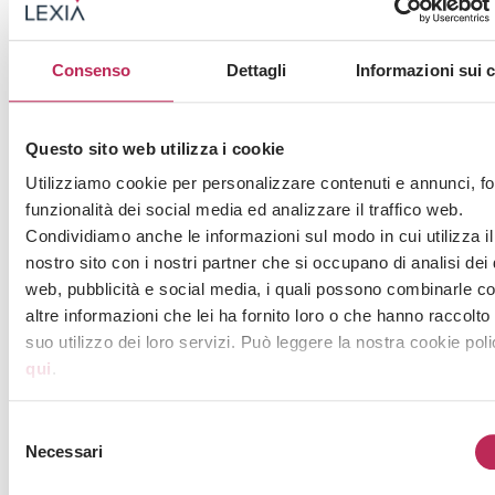
16 · 11 · 2023
Lexia e One Trading annunciano una partnership
Consenso
Dettagli
Informazioni sui 
strategica per supportare i clienti italiani nella
regolarizzazione fiscale delle criptovalute
Guarda tutti +
Questo sito web utilizza i cookie
Utilizziamo cookie per personalizzare contenuti e annunci, fo
funzionalità dei social media ed analizzare il traffico web.
Condividiamo anche le informazioni sul modo in cui utilizza il
Iscriviti alla newsletter
nostro sito con i nostri partner che si occupano di analisi dei 
web, pubblicità e social media, i quali possono combinarle c
Newsletter
altre informazioni che lei ha fornito loro o che hanno raccolto
suo utilizzo dei loro servizi. Può leggere la nostra cookie pol
qui
.
Attenzione: chiudendo questo banner, cliccando in un’area
Selezione
sottostante o accedendo ad un’altra pagina del sito, acconse
Necessari
del
all’uso dei cookie necessari.
consenso