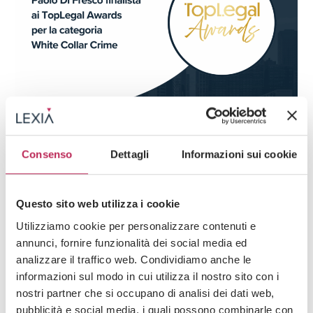
Press
Diritto penale
Consenso
Dettagli
Informazioni sui cookie
05 · 11 · 2025
Paolo Di Fresco finalista ai TopLegal Awards per
la categoria White Collar Crime
Questo sito web utilizza i cookie
Guarda tutti +
Utilizziamo cookie per personalizzare contenuti e
annunci, fornire funzionalità dei social media ed
analizzare il traffico web. Condividiamo anche le
informazioni sul modo in cui utilizza il nostro sito con i
Iscriviti alla newsletter
nostri partner che si occupano di analisi dei dati web,
pubblicità e social media, i quali possono combinarle con
Newsletter