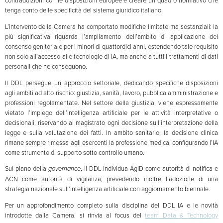
tenga conto delle specificità del sistema giuridico italiano.
L’intervento della Camera ha comportato modifiche limitate ma sostanziali: la
più significativa riguarda l’ampliamento dell’ambito di applicazione del
consenso genitoriale per i minori di quattordici anni, estendendo tale requisito
non solo all’accesso alle tecnologie di IA, ma anche a tutti i trattamenti di dati
personali che ne conseguono.
Il DDL persegue un approccio settoriale, dedicando specifiche disposizioni
agli ambiti ad alto rischio: giustizia, sanità, lavoro, pubblica amministrazione e
professioni regolamentate. Nel settore della giustizia, viene espressamente
vietato l’impiego dell’intelligenza artificiale per le attività interpretative o
decisionali, riservando al magistrato ogni decisione sull’interpretazione della
legge e sulla valutazione dei fatti. In ambito sanitario, la decisione clinica
rimane sempre rimessa agli esercenti la professione medica, configurando l’IA
come strumento di supporto sotto controllo umano.
Sul piano della
governance
, il DDL individua AgID come autorità di notifica e
ACN come autorità di vigilanza, prevedendo inoltre l’adozione di una
strategia nazionale sull’intelligenza artificiale con aggiornamento biennale.
Per un approfondimento completo sulla disciplina del DDL IA e le novità
introdotte dalla Camera, si rinvia al focus del
team Data & Technology