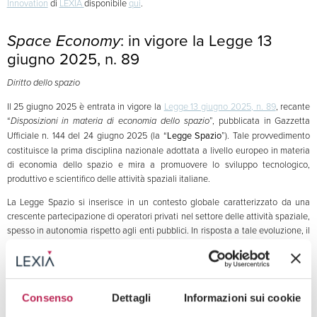
Innovation
di
LEXIA
disponibile
qui
.
Space Economy
: in vigore la Legge 13
giugno 2025, n. 89
Diritto dello spazio
Il 25 giugno 2025 è entrata in vigore la
Legge 13 giugno 2025, n. 89
, recante
“
Disposizioni in materia di economia dello spazio
”, pubblicata in Gazzetta
Ufficiale n. 144 del 24 giugno 2025 (la “
Legge Spazio
”). Tale provvedimento
costituisce la prima disciplina nazionale adottata a livello europeo in materia
di economia dello spazio e mira a promuovere lo sviluppo tecnologico,
produttivo e scientifico delle attività spaziali italiane.
La Legge Spazio si inserisce in un contesto globale caratterizzato da una
crescente partecipazione di operatori privati nel settore delle attività spaziale,
spesso in autonomia rispetto agli enti pubblici. In risposta a tale evoluzione, il
legislatore ha introdotto una disciplina organica volta a regolamentare le
attività spaziali di soggetti pubblici e privati. Per una panoramica sul quadro
giuridico internazionale vigente e sulle principali sfide normative, si rinvia al
contributo del team Data & Technology Innovation di LEXIA, disponibile
Consenso
Dettagli
Informazioni sui cookie
cliccando
qui
.