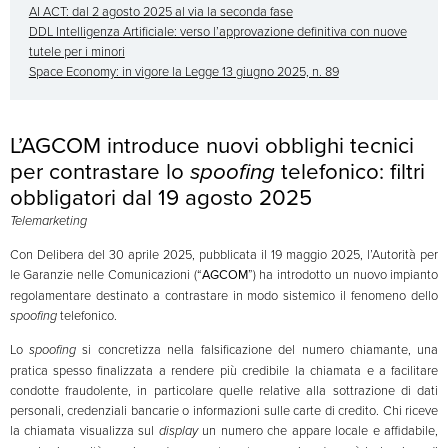
AI ACT: dal 2 agosto 2025 al via la seconda fase
DDL Intelligenza Artificiale: verso l’approvazione definitiva con nuove
tutele per i minori
Space Economy: in vigore la Legge 13 giugno 2025, n. 89
L’AGCOM introduce nuovi obblighi tecnici
per contrastare lo
spoofing
telefonico: filtri
obbligatori dal 19 agosto 2025
Telemarketing
Con Delibera del 30 aprile 2025, pubblicata il 19 maggio 2025, l’Autorità per
le Garanzie nelle Comunicazioni (“
AGCOM
”) ha introdotto un nuovo impianto
regolamentare destinato a contrastare in modo sistemico il fenomeno dello
spoofing
telefonico.
Lo
spoofing
si concretizza nella falsificazione del numero chiamante, una
pratica spesso finalizzata a rendere più credibile la chiamata e a facilitare
condotte fraudolente, in particolare quelle relative alla sottrazione di dati
personali, credenziali bancarie o informazioni sulle carte di credito. Chi riceve
la chiamata visualizza sul
display
un numero che appare locale e affidabile,