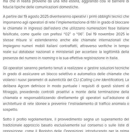
ma che in realtà proviene da una rete estera, aggirando così le barriere di
fiducia tipiche delle comunicazioni domestiche.
A partire dal 19 agosto 2025 diventeranno operativi i primi obblighi tecnici che
imporranno agli operatori di rete l’implementazione di filtri in grado di bloccare
le chiamate in ingresso dall’estero che utilizzano numerazioni fisse italiane
falsificate, come quelle con prefissi “02” o “06”. Dal 19 novembre 2025 le
stesse misure si estenderanno anche alle chiamate internazionali che
impiegano numeri mobili italiani contraffatti, attraverso verifiche in tempo
reale sui
database
nazionali e ministeriali per accertare la legittimità della
presenza del numero in
roaming
o la sua effettiva registrazione in Italia.
Gli operatori saranno pertanto tenuti a realizzare e gestire soluzioni tecniche
in grado di assicurare un blocco selettivo e automatico delle chiamate che
violano i nuovi parametri di autenticità del CLI (
Calling Line Identification
). La
delibera Agcom definisce in modo puntuale i requisiti di questi sistemi di
filtraggio, prevedendo controlli proattivi a monte della terminazione della
chiamata e responsabilizzando direttamente gli operatori sull’adozione di
architetture di rete idonee a prevenire l’instradamento di traffico anomalo o
sospetto.
Sotto il profilo regolamentare, il provvedimento segna un superamento del
tradizionale approccio basato esclusivamente sul consenso o sulle liste di
opposizione, come il Registro delle Opposizioni, introducendo per la prima