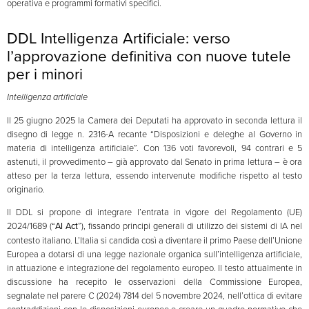
operativa e programmi formativi specifici.
DDL Intelligenza Artificiale: verso
l’approvazione definitiva con nuove tutele
per i minori
Intelligenza artificiale
Il 25 giugno 2025 la Camera dei Deputati ha approvato in seconda lettura il
disegno di legge n. 2316-A recante “Disposizioni e deleghe al Governo in
materia di intelligenza artificiale”. Con 136 voti favorevoli, 94 contrari e 5
astenuti, il provvedimento – già approvato dal Senato in prima lettura – è ora
atteso per la terza lettura, essendo intervenute modifiche rispetto al testo
originario.
Il DDL si propone di integrare l’entrata in vigore del Regolamento (UE)
2024/1689 (“
AI Act
”), fissando principi generali di utilizzo dei sistemi di IA nel
contesto italiano. L’Italia si candida così a diventare il primo Paese dell’Unione
Europea a dotarsi di una legge nazionale organica sull’intelligenza artificiale,
in attuazione e integrazione del regolamento europeo. Il testo attualmente in
discussione ha recepito le osservazioni della Commissione Europea,
segnalate nel parere C (2024) 7814 del 5 novembre 2024, nell’ottica di evitare
contraddizioni con le disposizioni europee e creare un quadro normativo che