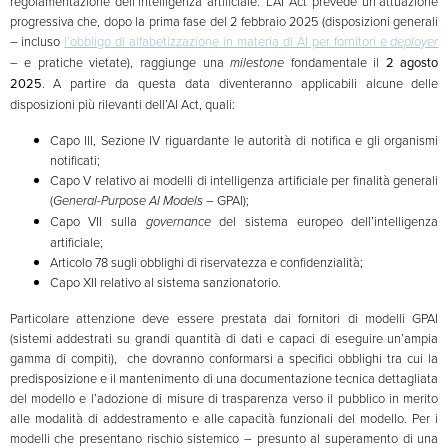
regolamentazione dell’intelligenza artificiale. L’AI Act prevede un’attuazione
progressiva che, dopo la prima fase del 2 febbraio 2025 (disposizioni generali
– incluso
l’obbligo di alfabetizzazione in materia di AI per fornitori e
deployer
– e pratiche vietate), raggiunge una
milestone
fondamentale il
2 agosto
2025
. A partire da questa data diventeranno applicabili alcune delle
disposizioni più rilevanti dell’AI Act, quali:
Capo III, Sezione IV riguardante le autorità di notifica e gli organismi
notificati;
Capo V relativo ai modelli di intelligenza artificiale per finalità generali
(
General-Purpose AI Models
– GPAI);
Capo VII sulla
governance
del sistema europeo dell’intelligenza
artificiale;
Articolo 78 sugli obblighi di riservatezza e confidenzialità;
Capo XII relativo al sistema sanzionatorio.
Particolare attenzione deve essere prestata dai fornitori di modelli GPAI
(sistemi addestrati su grandi quantità di dati e capaci di eseguire un’ampia
gamma di compiti), che dovranno conformarsi a specifici obblighi tra cui la
predisposizione e il mantenimento di una documentazione tecnica dettagliata
del modello e l’adozione di misure di trasparenza verso il pubblico in merito
alle modalità di addestramento e alle capacità funzionali del modello. Per i
modelli che presentano rischio sistemico – presunto al superamento di una