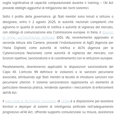
soglia significativa di capacità computazionale durante il training – l’AI Act
prevede obblighi aggiuntivi di mitigazione dei rischi sistemici.
Sotto il profilo della
governance
, gli Stati membri sono tenuti a istituire o
designare, entro il 2 agosto 2025, le autorità nazionali competenti che
agiranno in qualità di autorità di notifica e autorità di vigilanza del mercato,
con obbligo di comunicazione alla Commissione europea. In Italia, il
disegno
di legge sull’intelligenza artificiale
(DDL IA), recentemente approvato in
seconda lettura alla Camera, prevede l’individuazione di AgID (Agenzia per
l’Italia Digitale) come autorità di notifica e ACN (Agenzia per la
Cybersicurezza Nazionale) come autorità di vigilanza del mercato, con
funzioni ispettive, sanzionatorie e di coordinamento con le istituzioni europee.
Parallelamente, diventeranno applicabili le disposizioni sanzionatorie del
Capo XII. L’articolo 99 definisce le violazioni e le sanzioni pecuniarie
associate, attribuendo agli Stati membri la facoltà di introdurre sanzioni non
pecuniarie ulteriori. Il sistema sanzionatorio rappresenta un elemento di
particolare rilevanza pratica, rendendo operativi i meccanismi di enforcement
dell’AI Act.
Il
team
Data & Technology Innovation
di
LEXIA
è a disposizione per assistere
fornitori e
deployer
di sistemi di intelligenza artificiale nell’adeguamento
progressivo all’AI Act, offrendo supporto consulenziale su misura, assistenza