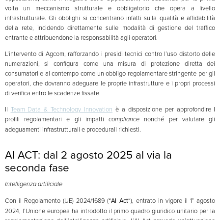
volta un meccanismo strutturale e obbligatorio che opera a livello
infrastrutturale. Gli obblighi si concentrano infatti sulla qualità e affidabilità
della rete, incidendo direttamente sulle modalità di gestione del traffico
entrante e attribuendone la responsabilità agli operatori.
L’intervento di Agcom, rafforzando i presidi tecnici contro l’uso distorto delle
numerazioni, si configura come una misura di protezione diretta dei
consumatori e al contempo come un obbligo regolamentare stringente per gli
operatori, che dovranno adeguare le proprie infrastrutture e i propri processi
di verifica entro le scadenze fissate.
Il
Team Data & Technology Innovation
è a disposizione per approfondire I
profili regolamentari e gli impatti
compliance
nonché per valutare gli
adeguamenti infrastrutturali e procedurali richiesti.
AI ACT: dal 2 agosto 2025 al via la
seconda fase
Intelligenza artificiale
Con il Regolamento (UE) 2024/1689 (“
AI Act
“), entrato in vigore il 1° agosto
2024, l’Unione europea ha introdotto il primo quadro giuridico unitario per la