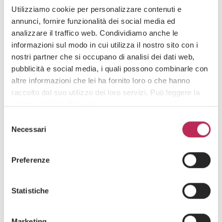
Utilizziamo cookie per personalizzare contenuti e
Press
Diritto societario, M&A, Venture Capital,
Venture Capital
annunci, fornire funzionalità dei social media ed
03 · 06 · 2026
analizzare il traffico web. Condividiamo anche le
Come chiudere più velocemente i round
informazioni sul modo in cui utilizza il nostro sito con i
venture capital
nostri partner che si occupano di analisi dei dati web,
pubblicità e social media, i quali possono combinarle con
Guarda tutti +
altre informazioni che lei ha fornito loro o che hanno
raccolto dal suo utilizzo dei loro servizi. Può leggere la
nostra cookie policy
qui
.
Selezione
Iscriviti alla newsletter
Attenzione: chiudendo questo banner, cliccando in
Necessari
del
Newsletter
un’area sottostante o accedendo ad un’altra pagina del
consenso
sito, acconsente all’uso dei cookie necessari.
Preferenze
Statistiche
Marketing