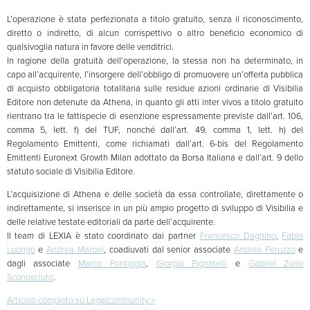
L’operazione è stata perfezionata a titolo gratuito, senza il riconoscimento,
diretto o indiretto, di alcun corrispettivo o altro beneficio economico di
qualsivoglia natura in favore delle venditrici.
In ragione della gratuità dell’operazione, la stessa non ha determinato, in
capo all’acquirente, l’insorgere dell’obbligo di promuovere un’offerta pubblica
di acquisto obbligatoria totalitaria sulle residue azioni ordinarie di Visibilia
Editore non detenute da Athena, in quanto gli atti inter vivos a titolo gratuito
rientrano tra le fattispecie di esenzione espressamente previste dall’art. 106,
comma 5, lett. f) del TUF, nonché dall’art. 49, comma 1, lett. h) del
Regolamento Emittenti, come richiamati dall’art. 6-bis del Regolamento
Emittenti Euronext Growth Milan adottato da Borsa Italiana e dall’art. 9 dello
statuto sociale di Visibilia Editore.
L’acquisizione di Athena e delle società da essa controllate, direttamente o
indirettamente, si inserisce in un più ampio progetto di sviluppo di Visibilia e
delle relative testate editoriali da parte dell’acquirente.
Il team di LEXIA è stato coordinato dai partner
Francesco Dagnino
,
Fabio
Luongo
e
Andrea Maroni
, coadiuvati dal senior associate
Andrea Peruzzo
e
dagli associate
Marco Pontiggia
,
Giorgia Pignatelli
e
Gabriel Zurlo
Sconosciuto
.
Articolo completo su Legalcommunity >