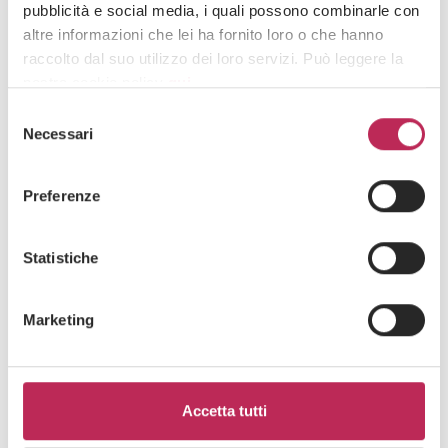
pubblicità e social media, i quali possono combinarle con
Newsletter
altre informazioni che lei ha fornito loro o che hanno
raccolto dal suo utilizzo dei loro servizi. Può leggere la
nostra cookie policy
qui
.
Selezione
Attenzione: chiudendo questo banner, cliccando in
Necessari
del
un’area sottostante o accedendo ad un’altra pagina del
consenso
sito, acconsente all’uso dei cookie necessari.
Preferenze
Area di interesse
Statistiche
Cliccando su "iscriviti" dichiari di aver preso visione
dell'
informativa della privacy
Marketing
Accetta tutti