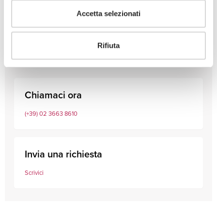
Accetta selezionati
Consulta i nostri professionisti
Rifiuta
Chiamaci ora
(+39) 02 3663 8610
Invia una richiesta
Scrivici