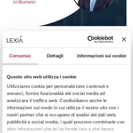
Press
Privacy e diritto dell'innovazione
28 · 07 · 2026
L’Agentic AI entra nel vivo, tra casi d’uso e
Consenso
Dettagli
Informazioni sui cookie
(giuste) cautele
Guarda tutti +
Questo sito web utilizza i cookie
Utilizziamo cookie per personalizzare contenuti e
annunci, fornire funzionalità dei social media ed
Iscriviti alla newsletter
analizzare il traffico web. Condividiamo anche le
informazioni sul modo in cui utilizza il nostro sito con i
Newsletter
nostri partner che si occupano di analisi dei dati web,
pubblicità e social media, i quali possono combinarle con
altre informazioni che lei ha fornito loro o che hanno