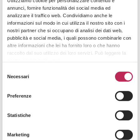
Utilizziamo cookie per personalizzare contenuti e
annunci, fornire funzionalità dei social media ed
28. Juli 2026
Security in prize promotions: mere formal
analizzare il traffico web. Condividiamo anche le
requirement or compliance lever?
informazioni sul modo in cui utilizza il nostro sito con i
nostri partner che si occupano di analisi dei dati web,
Entdecken Sie alles +
pubblicità e social media, i quali possono combinarle con
altre informazioni che lei ha fornito loro o che hanno
raccolto dal suo utilizzo dei loro servizi. Può leggere la
nostra cookie policy
qui
.
Iscriviti alla newsletter
Selezione
Attenzione: chiudendo questo banner, cliccando in
Necessari
del
Newsletter
un’area sottostante o accedendo ad un’altra pagina del
consenso
sito, acconsente all’uso dei cookie necessari.
Preferenze
Statistiche
Area di interesse
Marketing