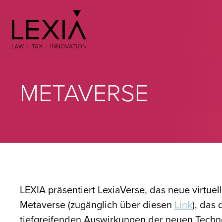
Search for:
METAVERSE
LEXIA präsentiert LexiaVerse, das neue virtue
Metaverse (zugänglich über diesen
Link
), das 
tiefgreifenden Auswirkungen der neuen Techno