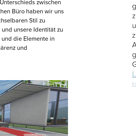
n Unterschieds zwischen
g
chen Büro haben wir uns
z
selbaren Stil zu
u
 und unsere Identität zu
z
 und die Elemente in
A
härenz und
g
G
F