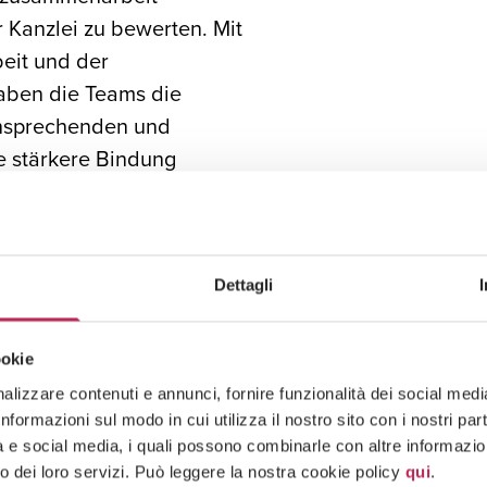
 Kanzlei zu bewerten. Mit
eit und der
haben die Teams die
 ansprechenden und
ne stärkere Bindung
e Teamarbeit verbessern
 Entscheidung, LexiaVerse
vor allem für) Tech-
Dettagli
 LexiaVerse kann zu
geografische
ookie
Kunden eine effektive,
lizzare contenuti e annunci, fornire funzionalità dei social media 
u bieten. Dieser Ansatz
formazioni sul modo in cui utilizza il nostro sito con i nostri pa
g, exzellenten Service zu
tà e social media, i quali possono combinarle con altre informazion
o dei loro servizi. Può leggere la nostra cookie policy
qui
.
seren Kunden zu pflegen.