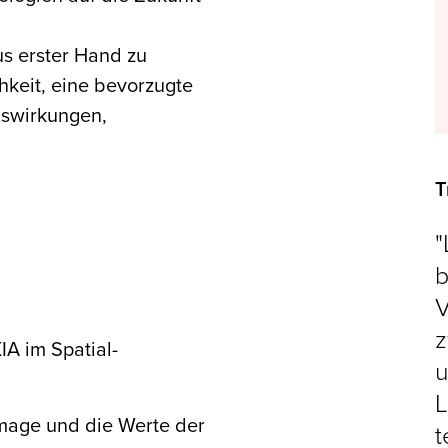
s erster Hand zu
hkeit, eine bevorzugte
uswirkungen,
T
"
b
V
z
IA im Spatial-
u
L
Image und die Werte der
t