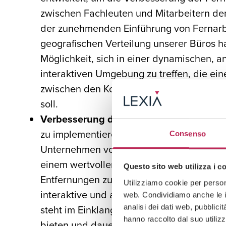
zwischen Fachleuten und Mitarbeitern der
der zunehmenden Einführung von Fernarb
geografischen Verteilung unserer Büros 
Möglichkeit, sich in einer dynamischen,
interaktiven Umgebung zu treffen, die ei
zwischen den Kollegen fördern und so di
soll.
Verbesserung der Kundenbindung
: Die
zu implementieren, ist auch in Bezug auf (
Consenso
Unternehmen von besonderer Bedeutung.
einem wertvollen Instrument werden, um 
Questo sito web utilizza i c
Entfernungen zu überwinden und unseren 
Utilizziamo cookie per persona
interaktive und ansprechende Erfahrung z
web. Condividiamo anche le in
steht im Einklang mit unserer Verpflichtun
analisi dei dati web, pubblici
hanno raccolto dal suo utilizz
bieten und dauerhafte Beziehungen zu un