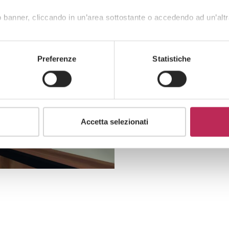
 banner, cliccando in un’area sottostante o accedendo ad un’altr
Preferenze
Statistiche
Accetta selezionati