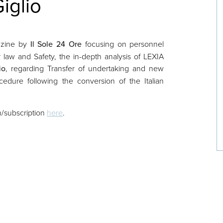
iglio
azine by
Il Sole 24 Ore
focusing on personnel
r law and Safety, the in-depth analysis of LEXIA
io
, regarding Transfer of undertaking and new
cedure following the conversion of the Italian
on/subscription
here
.