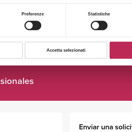
(TUF): key innovation for issuers
Preferenze
Statistiche
Descubre todo +
Accetta selezionati
sionales
Enviar una solic