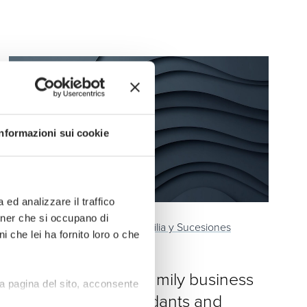
Informazioni sui cookie
ed analizzare il traffico
rtner che si occupano di
News,
Insights
Sucesiones, Familia y Sucesiones
i che lei ha fornito loro o che
14 de octubre de 2025
Tax exemption for family business
a pagina del sito, acconsente
transfers to descendants and