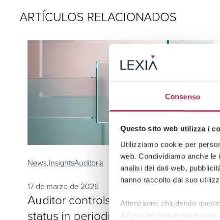
ARTÍCULOS RELACIONADOS
Consenso
Questo sito web utilizza i c
Utilizziamo cookie per persona
web. Condividiamo anche le in
News,
Insights
Auditoría
analisi dei dati web, pubblici
hanno raccolto dal suo utilizz
17 de marzo de 2026
Auditor controls on potential crisis
Attenzione: chiudendo questo
status in periodic reviews
all’uso dei cookie necessari.