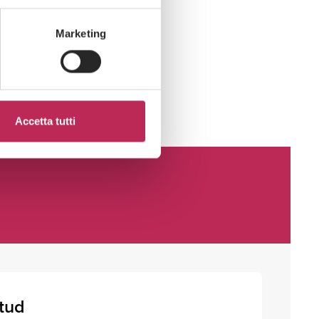
spouses in Italy
Marketing
Accetta tutti
itud