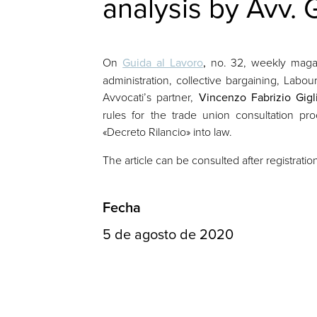
analysis by Avv. G
On
Guida al Lavoro
,
no. 32, weekly mag
administration, collective bargaining, Labou
Avvocati’s partner,
Vincenzo Fabrizio Gigl
rules for the trade union consultation pro
«Decreto Rilancio» into law.
The article can be consulted after registrati
Fecha
5 de agosto de 2020