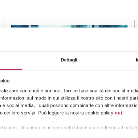
Dettagli
ookie
lizzare contenuti e annunci, fornire funzionalità dei social media 
formazioni sul modo in cui utilizza il nostro sito con i nostri pa
tà e social media, i quali possono combinarle con altre informazion
o dei loro servizi. Può leggere la nostra cookie policy
qui
.
News,
Insights
Mercados de capitales
 banner, cliccando in un’area sottostante o accedendo ad un’altr
17 de octubre de 2025
Reform of the Italian Financial Act