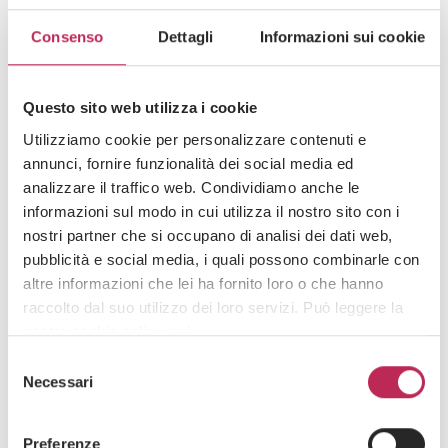
Consenso
Dettagli
Informazioni sui cookie
Iscriviti alla newsletter
Newsletter
Questo sito web utilizza i cookie
Utilizziamo cookie per personalizzare contenuti e
annunci, fornire funzionalità dei social media ed
analizzare il traffico web. Condividiamo anche le
informazioni sul modo in cui utilizza il nostro sito con i
nostri partner che si occupano di analisi dei dati web,
pubblicità e social media, i quali possono combinarle con
Area di interesse
altre informazioni che lei ha fornito loro o che hanno
raccolto dal suo utilizzo dei loro servizi. Può leggere la
nostra cookie policy
qui
.
Selezione
Cliccando su "iscriviti" dichiari di aver preso visione
Attenzione: chiudendo questo banner, cliccando in
Necessari
del
dell'
informativa della privacy
un’area sottostante o accedendo ad un’altra pagina del
consenso
sito, acconsente all’uso dei cookie necessari.
Preferenze