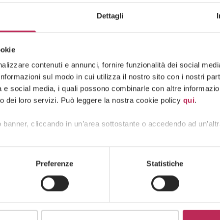
Dettagli
ookie
lizzare contenuti e annunci, fornire funzionalità dei social media 
formazioni sul modo in cui utilizza il nostro sito con i nostri pa
tà e social media, i quali possono combinarle con altre informazion
o dei loro servizi. Può leggere la nostra cookie policy
qui
.
 banner, cliccando in un’area sottostante o accedendo ad un’altr
Press
Servicios Financieros y Fintech
Preferenze
Statistiche
4 de agosto de 2025
Crypto and customs law:the
expertise now sought by major law