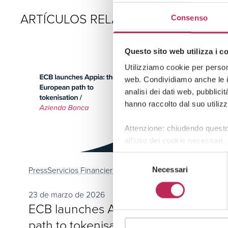
ARTÍCULOS RELACIONADOS
Consenso
Questo sito web utilizza i c
Utilizziamo cookie per persona
web. Condividiamo anche le in
analisi dei dati web, pubblici
hanno raccolto dal suo utilizz
Attenzione: chiudendo questo
all’uso dei cookie necessari.
Selezione
Press
Servicios Financieros y Fintech
Necessari
del
consenso
23 de marzo de 2026
ECB launches Appia: the European
path to tokenisation