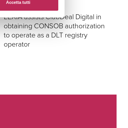
Accetta tutti
1 de agosto de 2025
LEXIA assists ClubDeal Digital in
obtaining CONSOB authorization
to operate as a DLT registry
operator