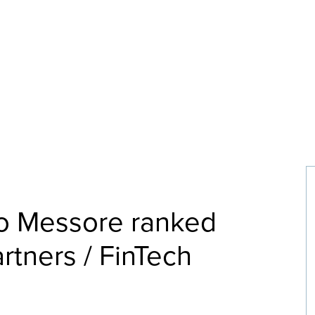
o Messore ranked
rtners / FinTech