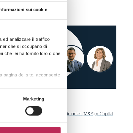
Informazioni sui cookie
ed analizzare il traffico
rtner che si occupano di
i che lei ha fornito loro o che
a pagina del sito, acconsente
Press
Marketing
Servicios Financieros y Fintech,
Corporativo, Fusiones y Adquisiciones (M&A) y Capital
de Riesgo,
Regulación financiera y fintech