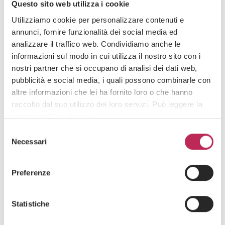
Questo sito web utilizza i cookie
EXPERTISE
Utilizziamo cookie per personalizzare contenuti e
annunci, fornire funzionalità dei social media ed
INNOVATION
analizzare il traffico web. Condividiamo anche le
informazioni sul modo in cui utilizza il nostro sito con i
nostri partner che si occupano di analisi dei dati web,
pubblicità e social media, i quali possono combinarle con
altre informazioni che lei ha fornito loro o che hanno
raccolto dal suo utilizzo dei loro servizi. Può leggere la
nostra cookie policy
qui
.
Selezione
Attenzione: chiudendo questo banner, cliccando in
Necessari
del
Sobre nosotros
un’area sottostante o accedendo ad un’altra pagina del
consenso
sito, acconsente all’uso dei cookie necessari.
Profesionales
Preferenze
LEXIA
Modelo 231
Statistiche
Código Ético