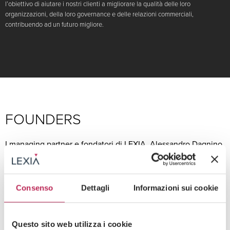
l’obiettivo di aiutare i nostri clienti a migliorare la qualità delle loro
organizzazioni, della loro governance e delle relazioni commerciali,
contribuendo ad un futuro migliore.
FOUNDERS
I managing partner e fondatori di LEXIA, Alessandro Dagnino
e Francesco Dagnino, guidano con competenza ed
esperienza le aree specializzate, rispettivamente, in Diritto
Tributario e Finanza Pubblica e in corporate M&A e Financial
Consenso
Dettagli
Informazioni sui cookie
Services. Lo Studio e i suoi soci possiedono un track record
di soluzioni creative e innovative che hanno lasciato
l’impronta nei settori di riferimento.
Questo sito web utilizza i cookie