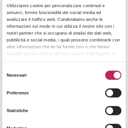
Utilizziamo cookie per personalizzare contenuti e
annunci, fornire funzionalità dei social media ed
TEAM
analizzare il traffico web. Condividiamo anche le
informazioni sul modo in cui utilizza il nostro sito con i
nostri partner che si occupano di analisi dei dati web,
pubblicità e social media, i quali possono combinarle con
altre informazioni che lei ha fornito loro o che hanno
raccolto dal suo utilizzo dei loro servizi. Può leggere la
nostra cookie policy
qui
.
Selezione
Attenzione: chiudendo questo banner, cliccando in
Necessari
del
un’area sottostante o accedendo ad un’altra pagina del
consenso
sito, acconsente all’uso dei cookie necessari.
Preferenze
Statistiche
Managing Partner
Alessandro Dagnino