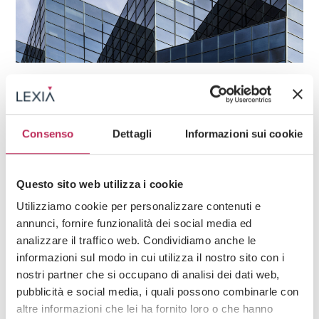
Insights
Diritto Bancario e Ristrutturazione dei debiti
22 · 07 · 2026
La composizione negoziata della crisi: analisi
Consenso
Dettagli
Informazioni sui cookie
del recente Decreto Dirigenziale
Guarda tutti +
Questo sito web utilizza i cookie
Utilizziamo cookie per personalizzare contenuti e
annunci, fornire funzionalità dei social media ed
Iscriviti alla newsletter
analizzare il traffico web. Condividiamo anche le
informazioni sul modo in cui utilizza il nostro sito con i
Newsletter
nostri partner che si occupano di analisi dei dati web,
pubblicità e social media, i quali possono combinarle con
altre informazioni che lei ha fornito loro o che hanno