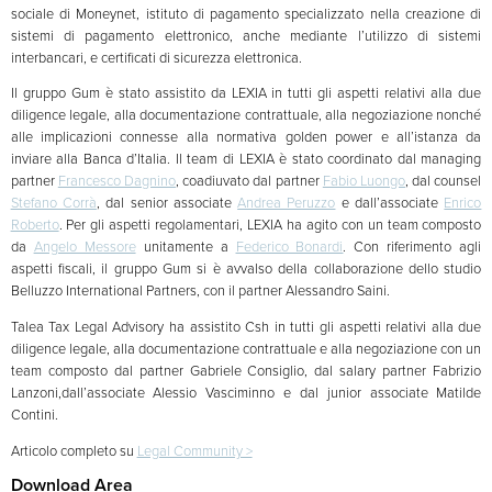
sociale di Moneynet, istituto di pagamento specializzato nella creazione di
sistemi di pagamento elettronico, anche mediante l’utilizzo di sistemi
interbancari, e certificati di sicurezza elettronica.
Il gruppo Gum è stato assistito da LEXIA in tutti gli aspetti relativi alla due
diligence legale, alla documentazione contrattuale, alla negoziazione nonché
alle implicazioni connesse alla normativa golden power e all’istanza da
inviare alla Banca d’Italia. Il team di LEXIA è stato coordinato dal managing
partner
Francesco Dagnino
, coadiuvato dal partner
Fabio Luongo
, dal counsel
Stefano Corrà
, dal senior associate
Andrea Peruzzo
e dall’associate
Enrico
Roberto
. Per gli aspetti regolamentari, LEXIA ha agito con un team composto
da
Angelo Messore
unitamente a
Federico Bonardi
. Con riferimento agli
aspetti fiscali, il gruppo Gum si è avvalso della collaborazione dello studio
Belluzzo International Partners, con il partner Alessandro Saini.
Talea Tax Legal Advisory ha assistito Csh in tutti gli aspetti relativi alla due
diligence legale, alla documentazione contrattuale e alla negoziazione con un
team composto dal partner Gabriele Consiglio, dal salary partner Fabrizio
Lanzoni,dall’associate Alessio Vasciminno e dal junior associate Matilde
Contini.
Articolo completo su
Legal Community >
Download Area