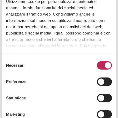
Utilizziamo cookie per personalizzare contenuti e
annunci, fornire funzionalità dei social media ed
03 · 06 · 2026
analizzare il traffico web. Condividiamo anche le
Come chiudere più velocemente i round
informazioni sul modo in cui utilizza il nostro sito con i
venture capital
nostri partner che si occupano di analisi dei dati web,
Guarda tutti +
pubblicità e social media, i quali possono combinarle con
altre informazioni che lei ha fornito loro o che hanno
raccolto dal suo utilizzo dei loro servizi. Può leggere la
nostra cookie policy
qui
.
Iscriviti alla newsletter
Selezione
Attenzione: chiudendo questo banner, cliccando in
Necessari
del
Newsletter
un’area sottostante o accedendo ad un’altra pagina del
consenso
sito, acconsente all’uso dei cookie necessari.
Preferenze
Statistiche
Marketing
Area di interesse