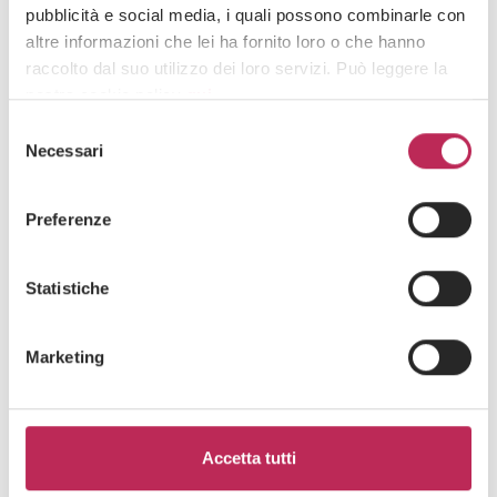
pubblicità e social media, i quali possono combinarle con
Newsletter
altre informazioni che lei ha fornito loro o che hanno
raccolto dal suo utilizzo dei loro servizi. Può leggere la
nostra cookie policy
qui
.
Selezione
Attenzione: chiudendo questo banner, cliccando in
Necessari
del
un’area sottostante o accedendo ad un’altra pagina del
consenso
sito, acconsente all’uso dei cookie necessari.
Preferenze
Area di interesse
Statistiche
Cliccando su "iscriviti" dichiari di aver preso visione
Marketing
dell'
informativa della privacy
Accetta tutti