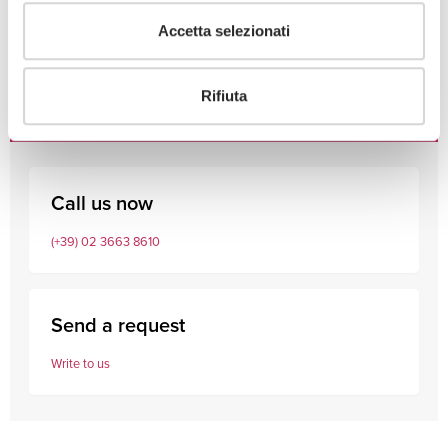
Accetta selezionati
Consult our professionals
Rifiuta
Call us now
(+39) 02 3663 8610
Send a request
Write to us