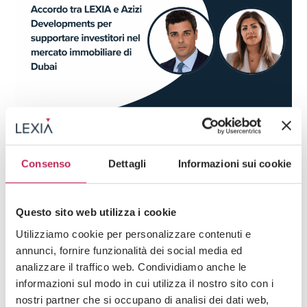
Press
Real Estate & Trusts,
FDI & Business Setup
04 · 06 · 2025
Consenso
Dettagli
Informazioni sui cookie
Agreement between LEXIA and Azizi
Developments to support investors in the
Dubai real estate market
Questo sito web utilizza i cookie
Utilizziamo cookie per personalizzare contenuti e
See all +
annunci, fornire funzionalità dei social media ed
analizzare il traffico web. Condividiamo anche le
informazioni sul modo in cui utilizza il nostro sito con i
nostri partner che si occupano di analisi dei dati web,
Iscriviti alla newsletter