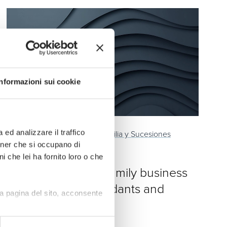
Informazioni sui cookie
ed analizzare il traffico
News,
Insights
Sucesiones, Familia y Sucesiones
rtner che si occupano di
i che lei ha fornito loro o che
14 de octubre de 2025
Tax exemption for family business
transfers to descendants and
a pagina del sito, acconsente
spouses in Italy