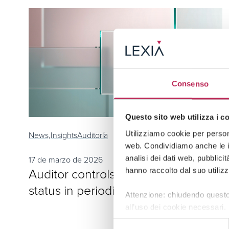
Consenso
Questo sito web utilizza i c
Utilizziamo cookie per persona
News,
Insights
Auditoría
web. Condividiamo anche le in
analisi dei dati web, pubblici
17 de marzo de 2026
Auditor controls on potential crisis
hanno raccolto dal suo utilizz
status in periodic reviews
Attenzione: chiudendo questo
all’uso dei cookie necessari.
Selezione