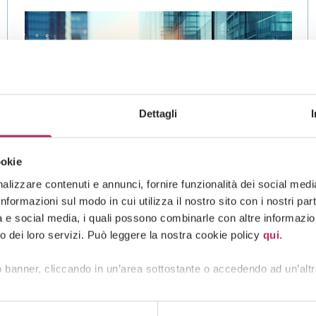
Dettagli
ookie
lizzare contenuti e annunci, fornire funzionalità dei social media 
formazioni sul modo in cui utilizza il nostro sito con i nostri pa
News,
Insights
Mercados de capitales
tà e social media, i quali possono combinarle con altre informazion
o dei loro servizi. Può leggere la nostra cookie policy
qui
.
17 de octubre de 2025
Reform of the Italian Financial Act
 banner, cliccando in un’area sottostante o accedendo ad un’altr
(TUF): key innovation for issuers