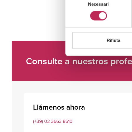
Necessari
del
consenso
Rifiuta
Consulte a nuestros profe
Llámenos ahora
(+39) 02 3663 8610