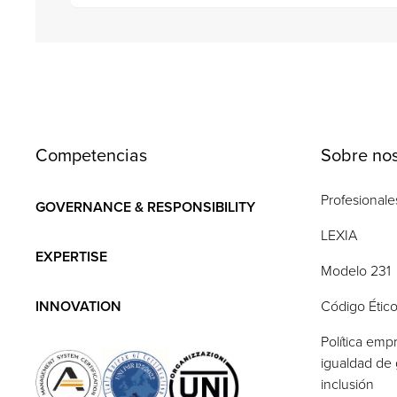
Competencias
Sobre nos
Profesionale
GOVERNANCE & RESPONSIBILITY
LEXIA
EXPERTISE
Modelo 231
INNOVATION
Código Étic
Política empr
igualdad de 
inclusión