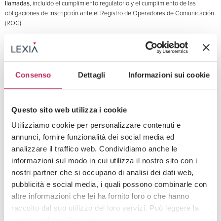
llamadas
, incluido el cumplimiento regulatorio y el cumplimiento de las
obligaciones de inscripción ante el Registro de Operadores de Comunicación
(ROC).
Asesoramiento jurídico a una
empresa activa en el sector de la robótica y la IA
física
(Physical AI) en relación con cuestiones jurídicas vinculadas a las
nuevas tecnologías y al desarrollo de infraestructuras de datos para sistemas
robóticos, incluyendo acuerdos contractuales, gobernanza de datos, licencias
Consenso
Dettagli
Informazioni sui cookie
de software y aspectos de cumplimiento normativo relacionados con sistemas
avanzados de automatización.
Asesoramiento jurídico a una
empresa del sector space-tech
en relación con
Questo sito web utilizza i cookie
aspectos jurídicos y regulatorios relativos a infraestructuras de conectividad
satelital e IoT, incluyendo apoyo en materia de gobernanza de datos, servicios
Utilizziamo cookie per personalizzare contenuti e
digitales basados en IA, contratación mercantil y requisitos de cumplimiento
annunci, fornire funzionalità dei social media ed
normativo relevantes para proyectos de la economía espacial (space
analizzare il traffico web. Condividiamo anche le
economy).
informazioni sul modo in cui utilizza il nostro sito con i
nostri partner che si occupano di analisi dei dati web,
pubblicità e social media, i quali possono combinarle con
altre informazioni che lei ha fornito loro o che hanno
Registros y membresías
raccolto dal suo utilizzo dei loro servizi. Può leggere la
nostra cookie policy
qui
.