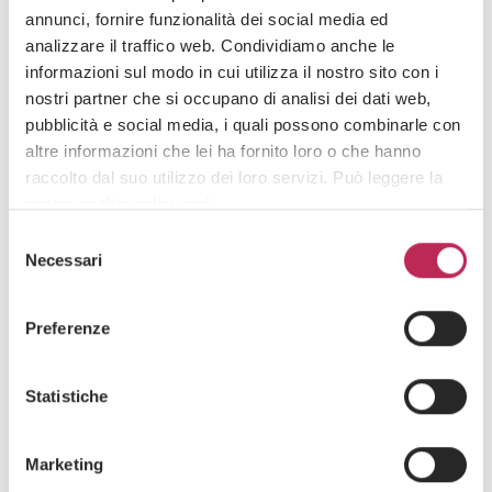
annunci, fornire funzionalità dei social media ed
analizzare il traffico web. Condividiamo anche le
Press
Regulación financiera y fintech
informazioni sul modo in cui utilizza il nostro sito con i
nostri partner che si occupano di analisi dei dati web,
1 de julio de 2026
pubblicità e social media, i quali possono combinarle con
LEXIA assists Cryptosmart in obtaining MiCAR
altre informazioni che lei ha fornito loro o che hanno
authorisation from Consob and the Bank of Italy
raccolto dal suo utilizzo dei loro servizi. Può leggere la
nostra cookie policy
qui
.
Selezione
Attenzione: chiudendo questo banner, cliccando in
Necessari
del
un’area sottostante o accedendo ad un’altra pagina del
consenso
sito, acconsente all’uso dei cookie necessari.
Preferenze
Statistiche
Marketing