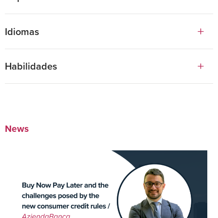
Máster en Derecho
Idiomas
Vittoria se graduó con honores en Derecho por la Universidad de Bologna.
Inglese
Habilidades
Italiano
Servicios Financieros y Fintech
Lucha contra el blanqueo de capitales
DORA y riesgo de las TIC
News
Regulación financiera y fintech
Cumplimiento de MiCAR
Punto de contacto central
Cumplimiento Normativo