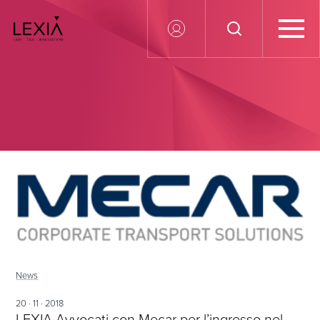
Search for:
News
20 · 11 · 2018
LEXIA Avvocati con Mecar per l’ingresso nel