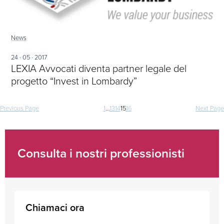
News
24 · 05 · 2017
LEXIA Avvocati diventa partner legale del
progetto “Invest in Lombardy”
Navigazione
Previous Page
1
…
13
14
15
16
Next Page
articoli
Consulta i nostri professionisti
Chiamaci ora