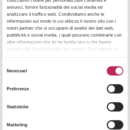
Utilizziamo cookie per personalizzare contenuti e
10 · 04 · 2018
annunci, fornire funzionalità dei social media ed
LEXIA Avvocati diventa partner del programma
analizzare il traffico web. Condividiamo anche le
ELITE di Borsa Italiana
informazioni sul modo in cui utilizza il nostro sito con i
nostri partner che si occupano di analisi dei dati web,
pubblicità e social media, i quali possono combinarle con
altre informazioni che lei ha fornito loro o che hanno
raccolto dal suo utilizzo dei loro servizi. Può leggere la
nostra cookie policy
qui
.
Selezione
Attenzione: chiudendo questo banner, cliccando in
Necessari
del
un’area sottostante o accedendo ad un’altra pagina del
consenso
sito, acconsente all’uso dei cookie necessari.
Preferenze
Statistiche
News
Marketing
29 · 03 · 2018