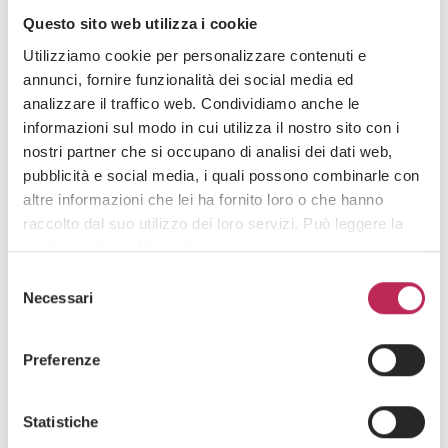
Questo sito web utilizza i cookie
Utilizziamo cookie per personalizzare contenuti e
annunci, fornire funzionalità dei social media ed
News
Energías Renovables,
Energía y Recursos Naturales
analizzare il traffico web. Condividiamo anche le
informazioni sul modo in cui utilizza il nostro sito con i
28 de noviembre de 2024
The new digital platform for submitting
nostri partner che si occupano di analisi dei dati web,
authorization applications for renewable energy
pubblicità e social media, i quali possono combinarle con
altre informazioni che lei ha fornito loro o che hanno
plants
raccolto dal suo utilizzo dei loro servizi. Può leggere la
Descubre todo +
nostra cookie policy
qui
.
Selezione
Attenzione: chiudendo questo banner, cliccando in
Necessari
del
un’area sottostante o accedendo ad un’altra pagina del
consenso
Iscriviti alla newsletter
sito, acconsente all’uso dei cookie necessari.
Preferenze
Newsletter
Statistiche